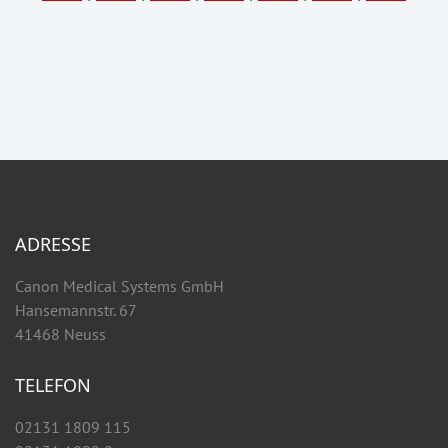
ADRESSE
Canon Medical Systems GmbH
Hansemannstr. 67
41468 Neuss
TELEFON
02131 1809 115